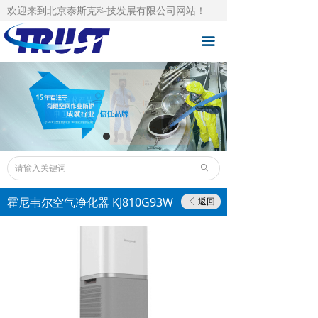
欢迎来到北京泰斯克科技发展有限公司网站！
泰斯克首页
끀
自主品牌
总品牌代理
成功案例
技术支持
ꄙ
下载中心
霍尼韦尔空气净化器 KJ810G93W
返回
ꁣ
泰斯克资讯
人才招聘
关于泰斯克
联系泰斯克