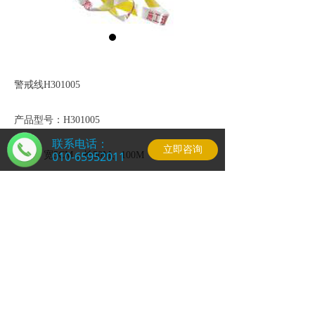
警戒线H301005
产品型号：H301005
联系电话：
立即咨询
010-65952011
规格：宽5CM，长50M、100M
材质：涤纶
北京泰斯克科技发展有限公司 版权所有
京ICP备200645859
技术支持：
泛云科技