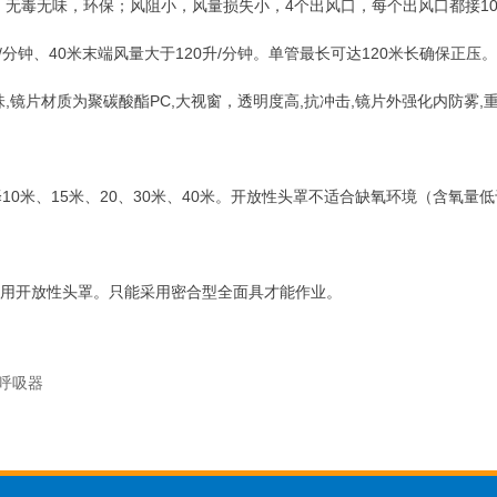
无毒无味，环保；风阻小，风量损失小，4个出风口，每个出风口都接10米
升/分钟、40米末端风量大于120升/分钟。单管最长可达120米长确保正压。
味,镜片材质为聚碳酸酯PC,大视窗，透明度高,抗冲击,镜片外强化内防雾,
0米、15米、20、30米、40米。开放性头罩不适合缺氧环境（含氧量低
使用开放性头罩。只能采用密合型全面具才能作业。
管呼吸器