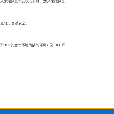
末端风量大200升/分钟、20米末端风量
重量轻，舒适安全。
于18％的空气环境为缺氧环境）及IDLH环