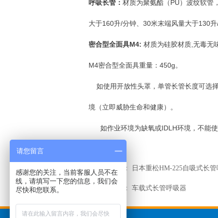
呼吸长管：
材质为聚氨酯（PU）波纹软管，
大于160升/分钟、30米末端风量大于130
密合型全面具M4:
材质为硅胶材质,无毒无
M4
密合型全面具重量：450g。
如使用开放性头罩，单管长管长度可选择1
境（立即威胁生命和健康）。
如作业环境为缺氧或IDLH环境，不能
请您留言
前一个：
日本重松HM-225自吸式长
ꄴ
感谢您的关注，当前客服人员不在
线，请填写一下您的信息，我们会
后一个：
车载式长管呼吸器
ꄲ
尽快和您联系。