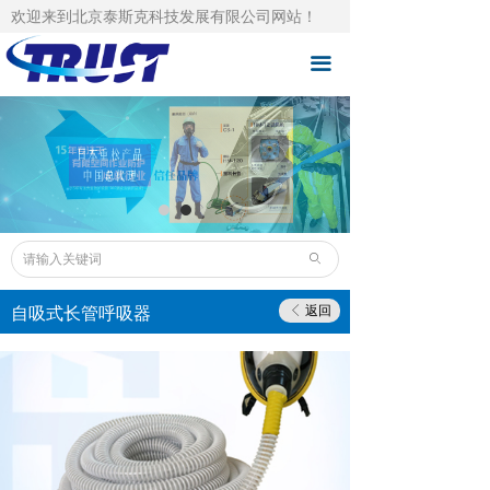
欢迎来到北京泰斯克科技发展有限公司网站！
泰斯克首页
끀
自主品牌
总品牌代理
成功案例
技术支持
ꄙ
下载中心
自吸式长管呼吸器
返回
ꁣ
泰斯克资讯
人才招聘
关于泰斯克
联系泰斯克