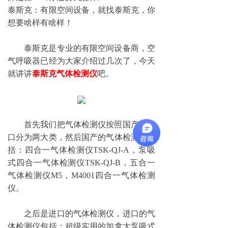
泰斯克：有限空间设备，就找泰斯克，你
想要啥样有啥样！
泰斯克是专业的有限空间设备商，空
气呼吸器已经为大家介绍过几次了，今天
就讲讲
泰斯克气体检测仪
吧。
首先我们把气体检测仪按照国产和进
口分为两大类，然后国产的气体检测仪包
括：四合一气体检测仪
TSK-QJ-A，泵吸
式四合一气体检测仪TSK-QJ-B，五合一
气体检测仪M5，M4001四合一气体检测
仪。
之后是进口的气体检测仪，进口的气
体检测仪包括：超级实用的加拿大泵吸式