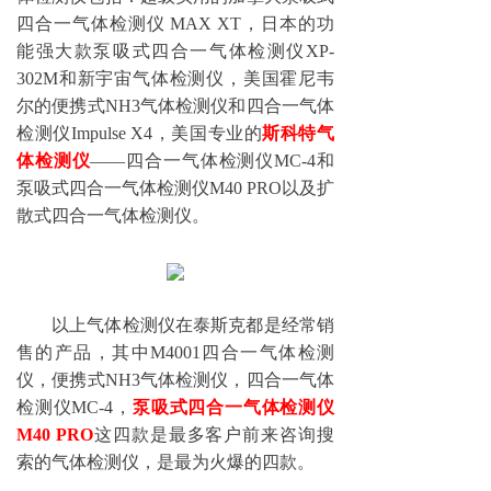
四合一气体检测仪
MAX XT，日本的功
能强大款泵吸式四合一气体检测仪XP-
302M和新宇宙气体检测仪，美国霍尼韦
尔的便携式NH3气体检测仪和四合一气体
检测仪Impulse X4，美国专业的
斯科特气
体检测仪
——四合一气体检测仪MC-4和
泵吸式四合一气体检测仪M40 PRO以及扩
散式四合一气体检测仪。
以上气体检测仪在泰斯克都是经常销
售的产品，其中
M4001四合一气体检测
仪，便携式NH3气体检测仪，四合一气体
检测仪MC-4，
泵吸式四合一气体检测仪
M40 PRO
这四款是最多客户前来咨询搜
索的气体检测仪，是最为火爆的四款。